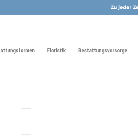
Zu jeder Ze
tattungsformen
Floristik
Bestattungsvorsorge
ng Am Dom Bestattungen, Inh.
Kfm. Willi P. Heuse