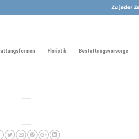
Zu jeder Ze
tattungsformen
Floristik
Bestattungsvorsorge
u. Tobias Zeides Gbr